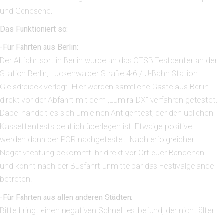
und Genesene.
Das Funktioniert so:
-Für Fahrten aus Berlin:
Der Abfahrtsort in Berlin wurde an das CTSB Testcenter an der
Station Berlin, Luckenwalder Straße 4-6 / U-Bahn Station
Gleisdreieck verlegt. Hier werden sämtliche Gäste aus Berlin
direkt vor der Abfahrt mit dem „Lumira-DX“ verfahren getestet.
Dabei handelt es sich um einen Antigentest, der den üblichen
Kassettentests deutlich überlegen ist. Etwaige positive
werden dann per PCR nachgetestet. Nach erfolgreicher
Negativtestung bekommt ihr direkt vor Ort euer Bändchen
und könnt nach der Busfahrt unmittelbar das Festivalgelände
betreten.
-Für Fahrten aus allen anderen Städten:
Bitte bringt einen negativen Schnelltestbefund, der nicht älter