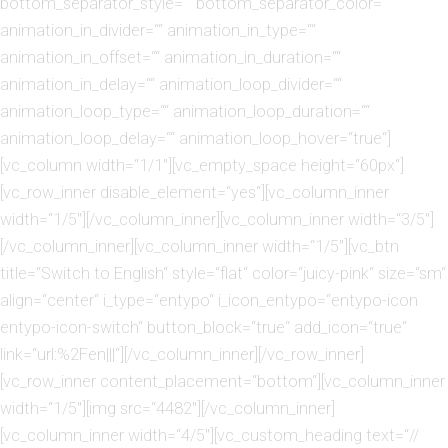
bottom_separator_style=““ bottom_separator_color=““
animation_in_divider=““ animation_in_type=““
animation_in_offset=““ animation_in_duration=““
animation_in_delay=““ animation_loop_divider=““
animation_loop_type=““ animation_loop_duration=““
animation_loop_delay=““ animation_loop_hover=“true“]
[vc_column width=“1/1″][vc_empty_space height=“60px“]
[vc_row_inner disable_element=“yes“][vc_column_inner
width=“1/5″][/vc_column_inner][vc_column_inner width=“3/5″]
[/vc_column_inner][vc_column_inner width=“1/5″][vc_btn
title=“Switch to English“ style=“flat“ color=“juicy-pink“ size=“sm“
align=“center“ i_type=“entypo“ i_icon_entypo=“entypo-icon
entypo-icon-switch“ button_block=“true“ add_icon=“true“
link=“url:%2Fen|||“][/vc_column_inner][/vc_row_inner]
[vc_row_inner content_placement=“bottom“][vc_column_inner
width=“1/5″][img src=“4482″][/vc_column_inner]
[vc_column_inner width=“4/5″][vc_custom_heading text=“//