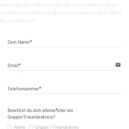
wenn irgendwo Hilfe benötigt wird. Was Einhörner halt so
machen.[/vc_column_text][vc_empty_space height=“40px“]
[vc_column_text]
Dein Name
email
Email
Telefonnummer
Bewirbst du dich alleine oder als
Gruppe/Freundeskreis?
Alleine
Gruppe / Freundeskreis