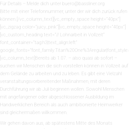
Für Details – Melde dich unter
buero@bassliner.org
Bitte mit einer Telefonnummer, unter der wir dich zurück rufen
können.[/vc_column_text][vc_empty_space height=“40px“]
[vc_zigzag color=“juicy_pink“][vc_empty_space height=“40px“]
[vc_custom_heading text=“// Lohnarbeit in Vollzeit“
font_container=“tag:h3|text_align:left“
google_fonts=“font_family:Titan%20One%3Aregular|font_sty
[vc_column_text]Bereits ab 1.07. – also quasi ab sofort –
suchen wir Menschen die sich vorstellen können in Vollzeit auf
dem Gelände zu arbeiten und zu leben. Es gibt eine Vielzahl
veranstaltungsvorbereitender Maßnahmen, mit deren
Durchführung wir ab Juli beginnen wollen. Sowohl Menschen
mit angefangener oder abgeschlossener Ausbildung im
Handwerklichen Bereich als auch ambitionierte Heimwerker
sind gleichermaßen willkommen.
Wir gehen davon aus, ab spätestens Mitte des Monats