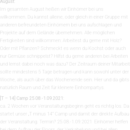
August:
Im gesamten August heißen wir Einhörner bei uns
willkommen. Du kannst alleine, oder gleich in einer Gruppe mit
anderen befreundeten Einhörnern bei uns aufschlagen und
Projekte auf dem Gelände übernehmen. Alle möglichen
Fertigkeiten sind willkommen: Arbeitest du gerne mit Holz?
Oder mit Pflanzen? Schmeckt es wenn du Kochst oder auch
nur Gemüse schnippelst? Hilfst du gerne anderen bei Arbeiten
und lernst dabei noch was dazu? Der Zeitraum deiner Mitarbeit
sollte mindestens 5 Tage betragen und kann sowohl unter der
Woche, als auch über das Wochenende sein. Hier und da gibts
natürlich Raum und Zeit für kleinere Einhornpartys.
[T – 14] Camp 25.08.-1.09.2021:
ca. 2 Wochen vor Veranstaltungsbeginn geht es richtig los. Da
startet unser „T minus 14“ Camp und damit der direkte Aufbau
der Veranstaltung. Termin? 25.08.-1.09.2021 Einhörner helfen
bei dem Aufbau der Floors, der Verkabelung und bei allen