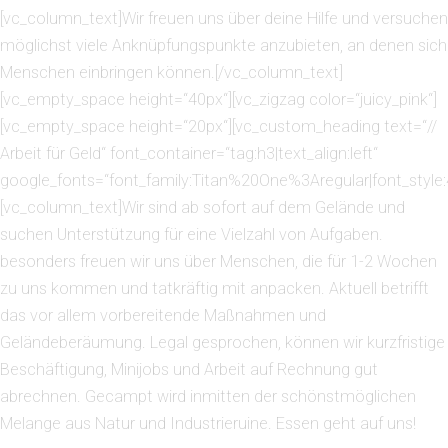
[vc_column_text]Wir freuen uns über deine Hilfe und versuchen
möglichst viele Anknüpfungspunkte anzubieten, an denen sich
Menschen einbringen können.[/vc_column_text]
[vc_empty_space height=“40px“][vc_zigzag color=“juicy_pink“]
[vc_empty_space height=“20px“][vc_custom_heading text=“//
Arbeit für Geld“ font_container=“tag:h3|text_align:left“
google_fonts=“font_family:Titan%20One%3Aregular|font_sty
[vc_column_text]Wir sind ab sofort auf dem Gelände und
suchen Unterstützung für eine Vielzahl von Aufgaben.
besonders freuen wir uns über Menschen, die für 1-2 Wochen
zu uns kommen und tatkräftig mit anpacken. Aktuell betrifft
das vor allem vorbereitende Maßnahmen und
Geländeberäumung. Legal gesprochen, können wir kurzfristige
Beschäftigung, Minijobs und Arbeit auf Rechnung gut
abrechnen. Gecampt wird inmitten der schönstmöglichen
Melange aus Natur und Industrieruine. Essen geht auf uns!