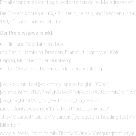
Email erinnern sollen, trage weiter unten deine Mailadresse ein.
Die Tickets kosten
€ 160,-
für Berlin, Leipzig und Dresden und
€
190,-
für alle anderen Städte.
Der Preis ist jeweils inkl.
Hin- und Rückfahrt im Bus
(Ab Berlin, Hamburg, Dresden, Frankfurt, Hannover, Köln,
Leipzig, München oder Nürnberg)
15€ Verzehrguthaben auf der Veranstaltung
[/vc_column_text][vc_empty_space height=“60px“]
[vc_raw_html]JTNDZm9ybSUyMGFjdGlvbiUzRCUyMmh0dHBz
[/vc_raw_html][/vc_tta_section][vc_tta_section
i_icon_fontawesome=“fa fa-heart“ add_icon=“true“
title=“Mitarbeit“ tab_id=“Mitarbeit“][vc_custom_heading text=“//
Mitarbeit“
google_fonts=“font_family:Titan%20One%3Aregular|font_sty