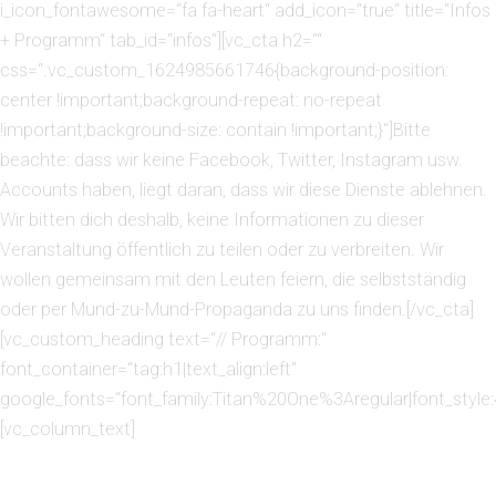
i_icon_fontawesome=“fa fa-heart“ add_icon=“true“ title=“Infos
+ Programm“ tab_id=“infos“][vc_cta h2=““
css=“.vc_custom_1624985661746{background-position:
center !important;background-repeat: no-repeat
!important;background-size: contain !important;}“]Bitte
beachte: dass wir keine Facebook, Twitter, Instagram usw.
Accounts haben, liegt daran, dass wir diese Dienste ablehnen.
Wir bitten dich deshalb, keine Informationen zu dieser
Veranstaltung öffentlich zu teilen oder zu verbreiten. Wir
wollen gemeinsam mit den Leuten feiern, die selbstständig
oder per Mund-zu-Mund-Propaganda zu uns finden.[/vc_cta]
[vc_custom_heading text=“// Programm:“
font_container=“tag:h1|text_align:left“
google_fonts=“font_family:Titan%20One%3Aregular|font_sty
[vc_column_text]
OUTSIDE-IN: