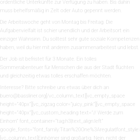
ordentliche Unterkünfte zur Verfügung zu haben. Bis dahin
muss behelfsmäßig in Zelt oder Auto gepennt werden.
Die Arbeitswoche geht von Montag bis Freitag. Die
Aufgabenvielfalt ist schier unendlich und der Arbeitsort ein
einziger Wahnsinn. Du solltest sehr gute soziale Kompetenzen
haben, weil du hier mit anderen zusammenarbeitest und lebst.
Der Job ist befristet für 3 Monate. Ein tolles
Sommerabenteuer für Menschen die aus der Stadt flüchten
und gleichzeitig etwas tolles erschaffen möchten.
Interesse? Bitte schreibe uns etwas über dich an
buero@bassliner.org
[/vc_column_text][vc_empty_space
height=“40px“][vc_zigzag color=“juicy_pink“][vc_empty_space
height=“40px“][vc_custom_heading text=“// Werde zum
Einhorn“ font_container=“tag:h3|text_align:left“
google_fonts=“font_family:Titan%20One%3Aregular|font_sty
[vc_column_text]Einhörner sind großartig. Nein, nicht der