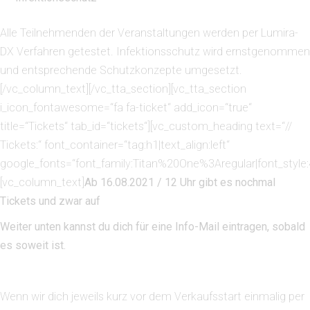
Alle Teilnehmenden der Veranstaltungen werden per Lumira-
DX Verfahren getestet. Infektionsschutz wird ernstgenommen
und entsprechende Schutzkonzepte umgesetzt.
[/vc_column_text][/vc_tta_section][vc_tta_section
i_icon_fontawesome=“fa fa-ticket“ add_icon=“true“
title=“Tickets“ tab_id=“tickets“][vc_custom_heading text=“//
Tickets:“ font_container=“tag:h1|text_align:left“
google_fonts=“font_family:Titan%20One%3Aregular|font_sty
[vc_column_text]
Ab 16.08.2021 / 12 Uhr gibt es nochmal
Tickets und zwar auf
bassliner.org
Weiter unten kannst du dich für eine Info-Mail eintragen, sobald
es soweit ist.
Wenn wir dich jeweils kurz vor dem Verkaufsstart einmalig per