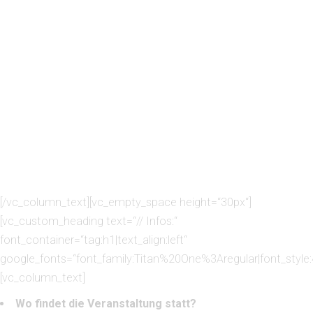
DOHSE // SUTSCHE
BASSLINER FAMILY:
DJ PULT // FINGA //TIM
TAPEDECK // YUSUF
LEMONE
[/vc_column_text][vc_empty_space height=“30px“]
[vc_custom_heading text=“// Infos:“
font_container=“tag:h1|text_align:left“
google_fonts=“font_family:Titan%20One%3Aregular|font_sty
[vc_column_text]
Wo findet die Veranstaltung statt?