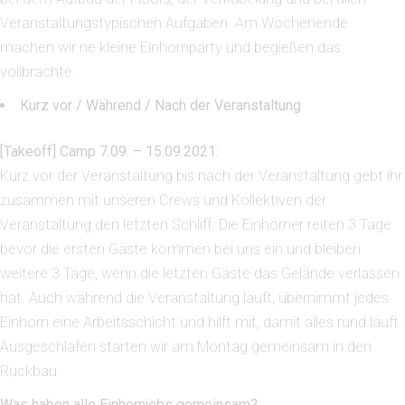
Veranstaltungstypischen Aufgaben. Am Wochenende
machen wir ne kleine Einhornparty und begießen das
vollbrachte.
Kurz vor / Während / Nach der Veranstaltung
[Takeoff] Camp 7.09. – 15.09.2021:
Kurz vor der Veranstaltung bis nach der Veranstaltung gebt ihr
zusammen mit unseren Crews und Kollektiven der
Veranstaltung den letzten Schliff. Die Einhörner reiten 3 Tage
bevor die ersten Gäste kommen bei uns ein und bleiben
weitere 3 Tage, wenn die letzten Gäste das Gelände verlassen
hat. Auch während die Veranstaltung läuft, übernimmt jedes
Einhorn eine Arbeitsschicht und hilft mit, damit alles rund läuft.
Ausgeschlafen starten wir am Montag gemeinsam in den
Rückbau.
Was haben alle Einhornjobs gemeinsam?