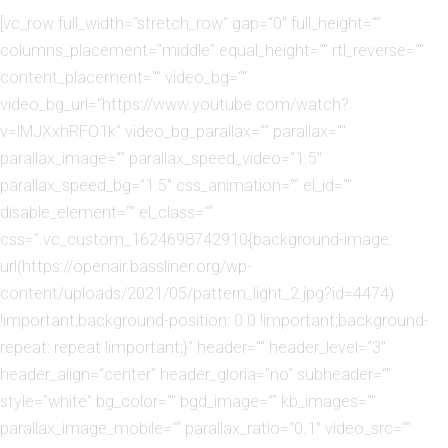
[vc_row full_width=“stretch_row“ gap=“0″ full_height=““
columns_placement=“middle“ equal_height=““ rtl_reverse=““
content_placement=““ video_bg=““
video_bg_url=“https://www.youtube.com/watch?
v=lMJXxhRFO1k“ video_bg_parallax=““ parallax=““
parallax_image=““ parallax_speed_video=“1.5″
parallax_speed_bg=“1.5″ css_animation=““ el_id=““
disable_element=““ el_class=““
css=“.vc_custom_1624698742910{background-image:
url(https://openair.bassliner.org/wp-
content/uploads/2021/05/pattern_light_2.jpg?id=4474)
!important;background-position: 0 0 !important;background-
repeat: repeat !important;}“ header=““ header_level=“3″
header_align=“center“ header_gloria=“no“ subheader=““
style=“white“ bg_color=““ bgd_image=““ kb_images=““
parallax_image_mobile=““ parallax_ratio=“0.1″ video_src=““