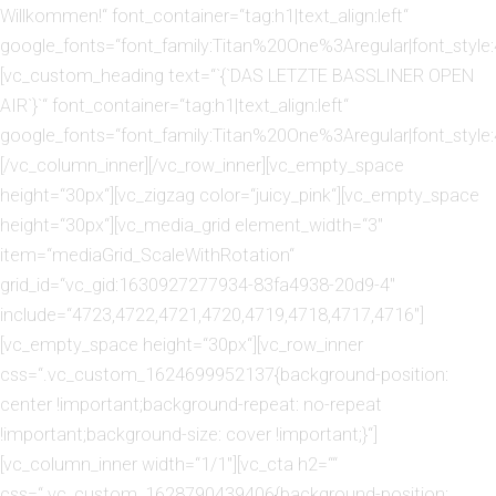
Willkommen!“ font_container=“tag:h1|text_align:left“
google_fonts=“font_family:Titan%20One%3Aregular|font_sty
[vc_custom_heading text=“`{`DAS LETZTE BASSLINER OPEN
AIR`}`“ font_container=“tag:h1|text_align:left“
google_fonts=“font_family:Titan%20One%3Aregular|font_sty
[/vc_column_inner][/vc_row_inner][vc_empty_space
height=“30px“][vc_zigzag color=“juicy_pink“][vc_empty_space
height=“30px“][vc_media_grid element_width=“3″
item=“mediaGrid_ScaleWithRotation“
grid_id=“vc_gid:1630927277934-83fa4938-20d9-4″
include=“4723,4722,4721,4720,4719,4718,4717,4716″]
[vc_empty_space height=“30px“][vc_row_inner
css=“.vc_custom_1624699952137{background-position:
center !important;background-repeat: no-repeat
!important;background-size: cover !important;}“]
[vc_column_inner width=“1/1″][vc_cta h2=““
css=“.vc_custom_1628790439406{background-position: