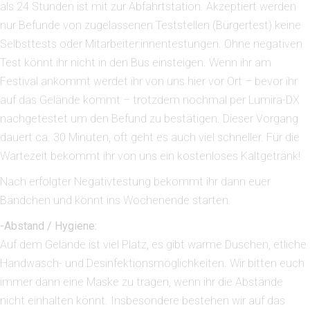
als 24 Stunden ist mit zur Abfahrtstation. Akzeptiert werden
nur Befunde von zugelassenen Teststellen (Bürgertest) keine
Selbsttests oder Mitarbeiter:innentestungen. Ohne negativen
Test könnt ihr nicht in den Bus einsteigen. Wenn ihr am
Festival ankommt werdet ihr von uns hier vor Ort – bevor ihr
auf das Gelände kommt – trotzdem nochmal per Lumira-DX
nachgetestet um den Befund zu bestätigen. Dieser Vorgang
dauert ca. 30 Minuten, oft geht es auch viel schneller. Für die
Wartezeit bekommt ihr von uns ein kostenloses Kaltgetränk!
Nach erfolgter Negativtestung bekommt ihr dann euer
Bändchen und könnt ins Wochenende starten.
-Abstand / Hygiene:
Auf dem Gelände ist viel Platz, es gibt warme Duschen, etliche
Handwasch- und Desinfektionsmöglichkeiten. Wir bitten euch
immer dann eine Maske zu tragen, wenn ihr die Abstände
nicht einhalten könnt. Insbesondere bestehen wir auf das