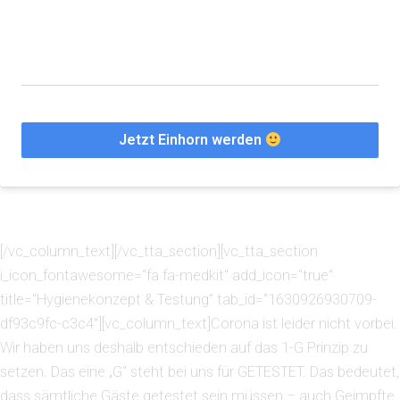
Jetzt Einhorn werden
[/vc_column_text][/vc_tta_section][vc_tta_section
i_icon_fontawesome=“fa fa-medkit“ add_icon=“true“
title=“Hygienekonzept & Testung“ tab_id=“1630926930709-
df93c9fc-c3c4″][vc_column_text]Corona ist leider nicht vorbei.
Wir haben uns deshalb entschieden auf das 1-G Prinzip zu
setzen. Das eine „G“ steht bei uns für GETESTET. Das bedeutet,
dass sämtliche Gäste getestet sein müssen – auch Geimpfte