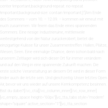
center !important;background-repeat: no-repeat
!important;background-size: contain !important;}“]Am Ende
des Sommers – vom 10. – 12.09. – kommen wir erneut mit
euch zusammen. Wir feiern das Ende eines spannenden
Sommers. Eine riesige Industrieruine, mittlerweile
weitestgehend von der Natur zurückerobert, bietet die
einzigartige Kulisse für unser Zusammentreffen: Hallen, Plätze,
Wiesen, Seen. Eine einmalige Chance, denn schon bald nach
unserem Zeltlager wird sich dieser Ort für immer verändern
und auf den Weg in eine spannende Zukunft machen. Die
erste solche Veranstaltung an diesem Ort wird in dieser Form
leider auch die letzte sein. Und gleichzeitig: Unser letztes Open
Air, bevor wir uns wieder auf unsere Kernkompetenz besinnen.
Bist du dabei?[/vc_cta][/vc_column_inner][/vc_row_inner]
[vc_empty_space height=“60px“][vc_tta_tabs style=“modern“
shape=“square“ active_section=“1″][vc_tta_section