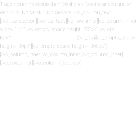
Tragen einer medizinischen Maske an Essenständen und an
den Bars. No Mask – No Service.[/vc_column_text]
[/vc_tta_section][/vc_tta_tabs][vc_row_inner][vc_column_inner
width=“1/1″][vc_empty_space height=“50px“][vc_cta
h2=““]
Impressum auf der Hauptseite
[/vc_cta][vc_empty_space
height=“20px“][vc_empty_space height=“200px“]
[/vc_column_inner][vc_column_inner][/vc_column_inner]
[/vc_row_inner][/vc_column][/vc_row]