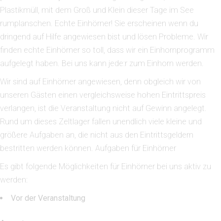
Plastikmüll, mit dem Groß und Klein dieser Tage im See
rumplanschen. Echte Einhörner! Sie erscheinen wenn du
dringend auf Hilfe angewiesen bist und lösen Probleme. Wir
finden echte Einhörner so toll, dass wir ein Einhornprogramm
aufgelegt haben. Bei uns kann jede:r zum Einhorn werden.
Wir sind auf Einhörner angewiesen, denn obgleich wir von
unseren Gästen einen vergleichsweise hohen Eintrittspreis
verlangen, ist die Veranstaltung nicht auf Gewinn angelegt.
Rund um dieses Zeltlager fallen unendlich viele kleine und
größere Aufgaben an, die nicht aus den Eintrittsgeldern
bestritten werden können. Aufgaben für Einhörner
Es gibt folgende Möglichkeiten für Einhörner bei uns aktiv zu
werden:
Vor der Veranstaltung