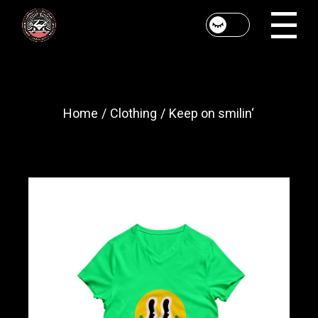
Skip
to
the
content
Home
Clothing
Keep on smilin‘